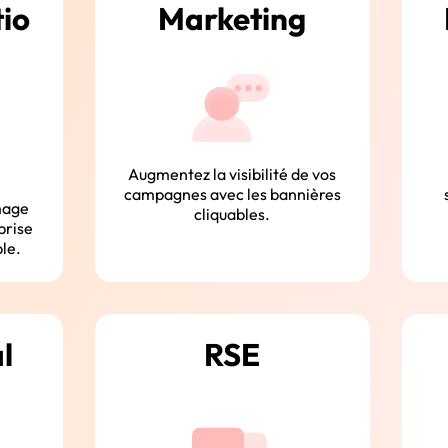
io
Marketing
Augmentez la visibilité de vos
campagnes avec les bannières
image
cliquables.
prise
ple.
l
RSE