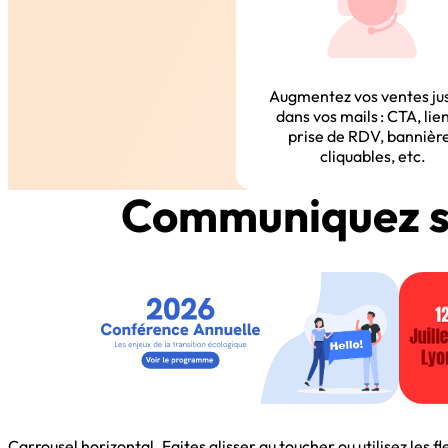
Augmentez vos ventes ju
dans vos mails : CTA, lie
prise de RDV, bannièr
cliquables, etc.
Communiquez 
Carrousel horizontal. Faites glisser au toucher ou utilisez les f