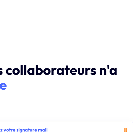
s collaborateurs n'a
le
⏸︎
z votre signature mail