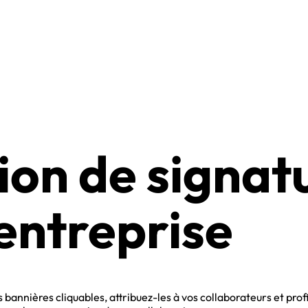
tion de signat
’entreprise
bannières cliquables, attribuez-les à vos collaborateurs et prof