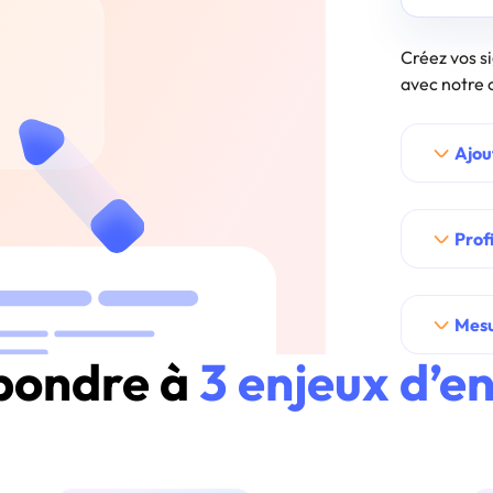
Créez vos s
avec notre o
Ajou
Prof
Mesu
épondre à
3 enjeux d’e