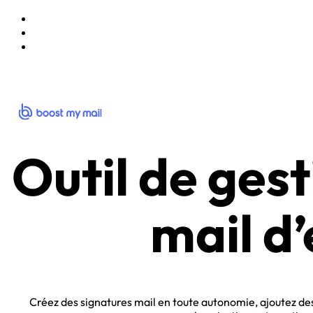
Aller au menu de navigation
Aller au contenu principal
Aller au pied de page
Passer le carrousel
Passer le carrousel
Outil de ges
mail d
Créez des signatures mail en toute autonomie, ajoutez des 