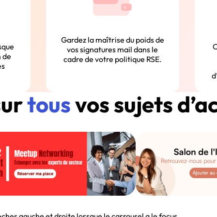
Gardez la maîtrise du poids de
sque
C
vos signatures mail dans le
n de
cadre de votre politique RSE.
es
d
sur
tous
vos sujets d’a
leches gauche et droite lorsque le carrousel a le focus.