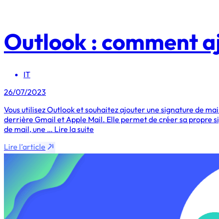
Outlook : comment aj
IT
26/07/2023
Vous utilisez Outlook et souhaitez ajouter une signature de mai
derrière Gmail et Apple Mail. Elle permet de créer sa propre s
de mail, une … Lire la suite
Lire l’article